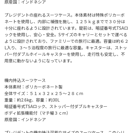
原産国：インドネシア
プレジデントの座れるスーツケース。本体素材は特殊ポリカーボ
ネートを使用し、内部に補強を施し、１２５ｋｇまでで３０分は
十分に座れるように設計されています。錠前は、暗証番号式TSAロ
ックを使用し、安心・安全。Sサイズのキャリーとセットで運べる
ように設計されており、ファミリーでの旅行に最適。容量は約６２
L入り、３～５泊程度の旅行に最適な容量。キャスターは、ストッ
パー付ダブルホイールキャスターを使用し、走行性も安定し、不
用意に動かないようになっています。
機内持込スーツケース
本体素材：ポリカーボネート製
全体サイズ：５１ｘ３２ｘ２５～２８ｃｍ
重量：約2.6kg、容量：約30L
暗証番号式TSAロック、ストッパー付ダブルキャスター
ボディ拡張機能付（マチ幅３ｃｍ）
原産国：インドネシア
プレジデントの機内持込可能なサイズのスーツケース。このシリ