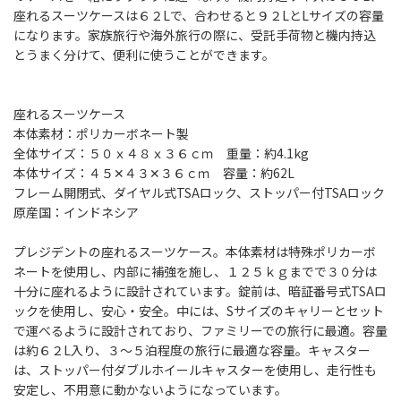
座れるスーツケースは６２Lで、合わせると９２LとLサイズの容量
になります。家族旅行や海外旅行の際に、受託手荷物と機内持込
とうまく分けて、便利に使うことができます。
座れるスーツケース
本体素材：ポリカーボネート製
全体サイズ：５０ｘ４８ｘ３６ｃｍ 重量：約4.1kg
本体サイズ：４５✕４３✕３６ｃｍ 容量：約62L
フレーム開閉式、ダイヤル式TSAロック、ストッパー付TSAロック
原産国：インドネシア
プレジデントの座れるスーツケース。本体素材は特殊ポリカーボ
ネートを使用し、内部に補強を施し、１２５ｋｇまでで３０分は
十分に座れるように設計されています。錠前は、暗証番号式TSAロ
ックを使用し、安心・安全。中には、Sサイズのキャリーとセット
で運べるように設計されており、ファミリーでの旅行に最適。容量
は約６２L入り、３～５泊程度の旅行に最適な容量。キャスター
は、ストッパー付ダブルホイールキャスターを使用し、走行性も
安定し、不用意に動かないようになっています。