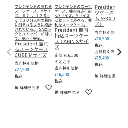
プレジデントの座れる
プレジデントのスーツ
President ス
スーツケース。Mサイ
ケース、機内持込可能
ツケース フレ
ズ、６２L。１２５ｋ
なSサイズ。Mサイズ
ム 5334（Sサ
ｇで３０分以内の着座
とセットで運べる、便
ズ）
に耐えれるように設計
利なスーツケース。
されている。TSAロッ
President 機内
当店特別価格
クとストッパーが付い
持込スーツケー
て、安心・安全。
¥
16,500
ス CABIN Sサイ
President 座れ
税込
ズ
るスーツケース
会員特別価格
CUBE Mサイズ
定価
¥
16,500
¥
15,400
のところ
当店特別価格
税込
当店特別価格
¥
27,500
¥
16,500
税込
詳細を見る
税込
詳細を見る
詳細を見る