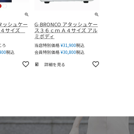
 アタッシュケー
G-BRONCO アタッシュケー
Ａ４サイズ
ス３６ｃｍ Ａ４サイズ アル
ミボディ
ころ
税込
当店特別価格
¥
31,900
税込
税込
400
会員特別価格
¥
30,800
詳細を見る