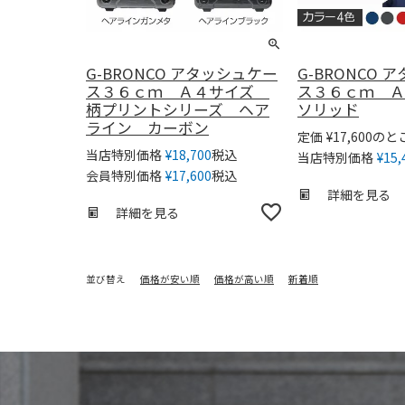
G-BRONCO アタッシュケー
G-BRONCO
ス３６ｃｍ Ａ４サイズ
ス３６ｃｍ 
柄プリントシリーズ ヘア
ソリッド
ライン カーボン
のと
定価
¥
17,600
税込
当店特別価格
¥
18,700
当店特別価格
¥
15,
税込
会員特別価格
¥
17,600
詳細を見る
詳細を見る
並び替え
価格が安い順
価格が高い順
新着順