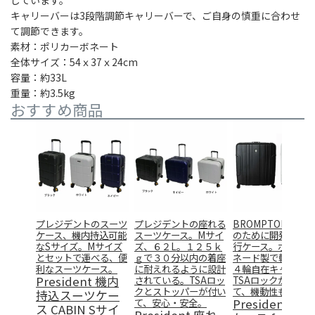
キャリーバーは3段階調節キャリーバーで、ご自身の慎重に合わせ
て調節できます。
素材：ポリカーボネート
全体サイズ：54ｘ37ｘ24cm
容量：約33L
重量：約3.5kg
おすすめ商品
プレジデントのスーツ
プレジデントの座れる
BROMPTONユー
ケース、機内持込可能
スーツケース。Mサイ
のために開発された
なSサイズ。Mサイズ
ズ、６２L。１２５ｋ
行ケース。ポリカー
とセットで運べる、便
ｇで３０分以内の着座
ネード製で軽量、ま
利なスーツケース。
に耐えれるように設計
４輪自在キャスター
President 機内
されている。TSAロッ
TSAロックが付い
クとストッパーが付い
て、機動性も抜群！
持込スーツケー
て、安心・安全。
President 輪
ス CABIN Sサイ
President 座れ