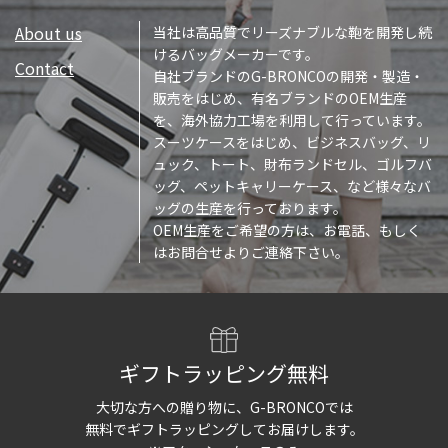
About us
当社は高品質でリーズナブルな鞄を開発し続
けるバッグメーカーです。
Contact
自社ブランドのG-BRONCOの開発・製造・
販売をはじめ、有名ブランドのOEM生産
を、海外協力工場を利用して行っています。
スーツケースをはじめ、ビジネスバッグ、リ
ュック、トート、財布ランドセル、ゴルフバ
ッグ、ペットキャリーケース、など様々なバ
ッグの生産を行っております。
OEM生産をご希望の方は、お電話、もしく
はお問合せよりご連絡下さい。
ギフトラッピング無料
大切な方への贈り物に、G-BRONCOでは
無料でギフトラッピングしてお届けします。