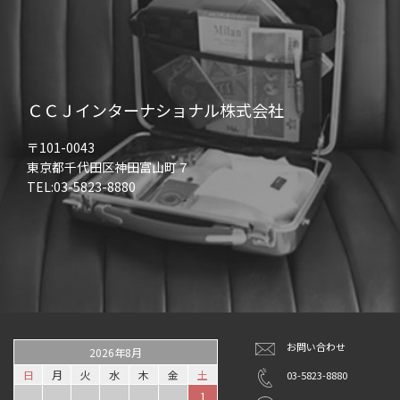
ＣＣＪインターナショナル株式会社
〒101-0043
東京都千代田区神田富山町７
TEL:03-5823-8880
お問い合わせ
2026年8月
日
月
火
水
木
金
土
03-5823-8880
1