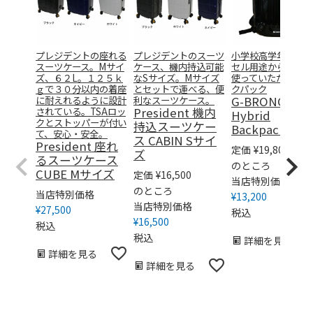
プレジデントの座れる
プレジデントのスーツ
小学校高学年のラン
スーツケース。Mサイ
ケース、機内持込可能
セル用途から大人ま
ズ、６２L。１２５ｋ
なSサイズ。Mサイズ
使っていただけるバ
ｇで３０分以内の着座
とセットで運べる、便
クパック
に耐えれるように設計
利なスーツケース。
G-BRONCO
されている。TSAロッ
President 機内
Hybrid
クとストッパーが付い
持込スーツケー
Backpack S 11
て、安心・安全。
ス CABIN Sサイ
President 座れ
定価
¥
19,800
ズ
るスーツケース
のところ
CUBE Mサイズ
定価
¥
16,500
当店特別価格
のところ
当店特別価格
¥
13,200
当店特別価格
¥
27,500
税込
¥
16,500
税込
税込
詳細を見る
詳細を見る
詳細を見る