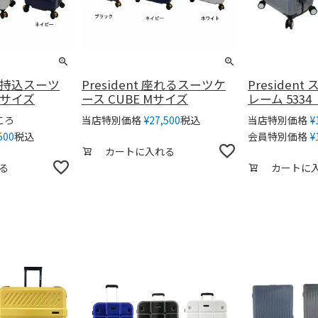
 機内持込スーツ
President 座れるスーツケ
Presiden
 Sサイズ
ース CUBE Mサイズ
レーム 533
ころ
税込
当店特別価格
¥
27,500
当店特別価格
¥
税込
500
会員特別価格
¥
カートに入れる
る
カートに