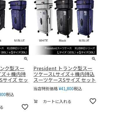
 トランク型スー
President トランク型スー
イズ＋機内持
ツケースLサイズ＋機内持込
Sサイズ セッ
スーツケースSサイズ セット
税込
当店特別価格
¥
41,800
税込
300
カートに入れる
る