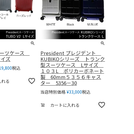
ntスーツケース
President プレジデント
Lサイズ
KUBIKOシリーズ トランク
型スーツケース Lサイズ
税込
19,800
１０３L ポリカーボネート
製 60mm５３５６キャス
入れる
ター 5356－30
税込
当店特別価格
¥
33,000
カートに入れる