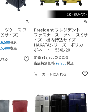
t スーツケース フ
President プレジデント
4（Sサイズ）
ファスナースーツケース Sサ
イズ 機内持込サイズ
税込
16,500
HAKATAシリーズ ポリカー
税込
15,400
ボネート 5341-20
のところ
定価
¥
19,800
入れる
税込
当店特別価格
¥
9,900
カートに入れる