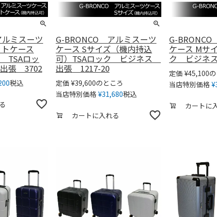
 アルミスーツ
G-BRONCO アルミスーツ
G-BRONC
ットケース
ケース Sサイズ（機内持込
ケース Mサイ
 TSAロッ
可）TSAロック ビジネス
ク ビジネス 
張 3702
出張 1217-20
の
定価
¥
45,100
税込
のところ
200
定価
¥
39,600
当店特別価格
¥
税込
当店特別価格
¥
31,680
る
カートに
カートに入れる