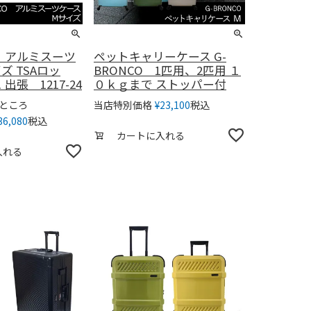
O アルミスーツ
ペットキャリーケース G-
ズ TSAロッ
BRONCO 1匹用、2匹用 １
出張 1217-24
０ｋｇまで ストッパー付
ところ
税込
当店特別価格
¥
23,100
税込
36,080
カートに入れる
入れる