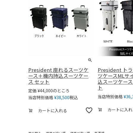
President 座れるスーツケ
President
ース＋機内持込スーツケー
ツケースMLサ
ス セット
込スーツケース
ト
のところ
定価
¥
44,000
当店特別価格
¥
36,
税込
当店特別価格
¥
38,500
カートに入れ
カートに入れる