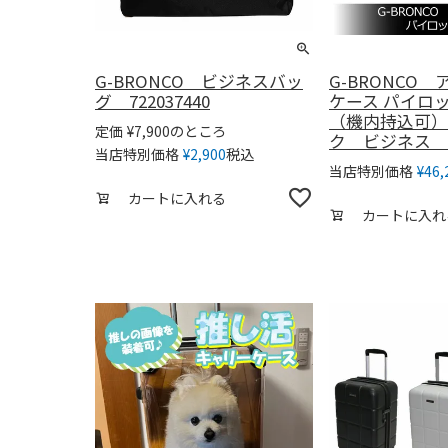
G-BRONCO ビジネスバッ
G-BRONCO
グ 722037440
ケース パイロ
（機内持込可）
のところ
定価
¥
7,900
ク ビジネス 出
税込
当店特別価格
¥
2,900
当店特別価格
¥
46,
カートに入れる
カートに入れ