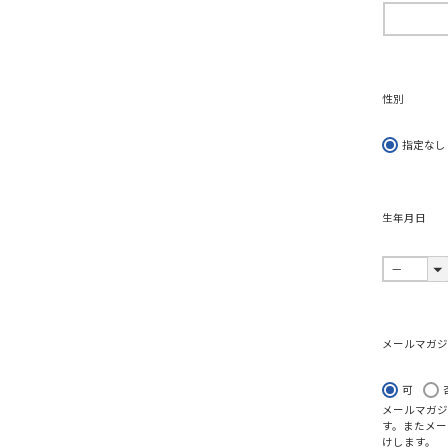
)
性別
指定なし
生年月日
メールマガ
可
メールマガジ
す。またメー
けします。