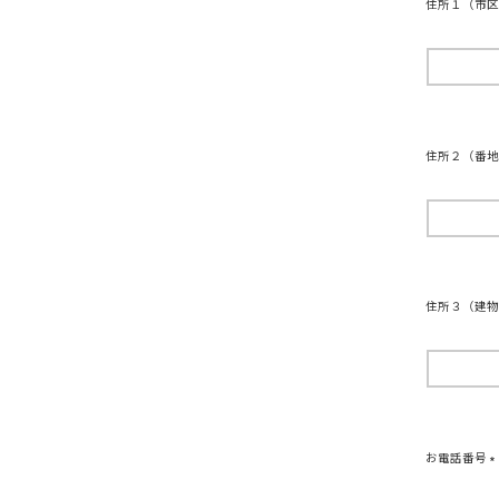
住所１（市
住所２（番
住所３（建物
お電話番号
(