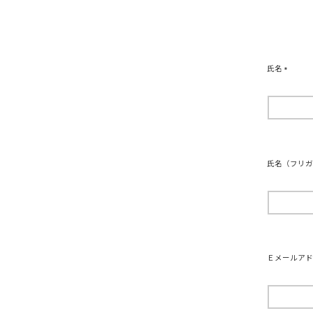
氏名
(
必
須
)
氏名（フリ
Ｅメールア