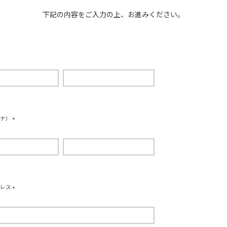
下記の内容をご入力の上、お進みください。
ガナ）
(
必
須
)
ドレス
(
必
須
)