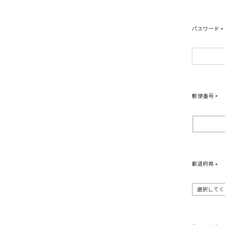
パスワード
(
)
郵便番号
(
必
須
)
都道府県
(
必
須
)